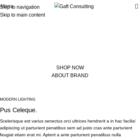
Menu
Skip to navigation
Skip to main content
PINCH MODERN LIGHTING
THE PINCH SERIES
The Pinch is the newest addition to Niche's luxurious and handmade
modern lighting collection. The reflective shape of the Pinch modern
pendant light creates a sense of symmetry and balance.
SHOP NOW
ABOUT BRAND
MODERN LIGHTING
Pus Celeque.
Scelerisque est varius senectus orci ultrices hendrerit a in hac facilisi
adipiscing ut parturient penatibus sem ad justo cras ante parturient
feugiat etiam erat mi. Aptent a ante parturient penatibus nulla