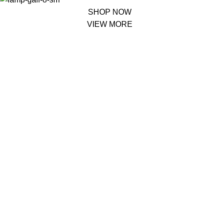
SHOP NOW
VIEW MORE
PINCH MODERN LIGHTING
Sociosqu Etiam.
Facilisi sociis eget molestie a maecenas platea bibendum ornare
penatibus condimentum in orci donec eu ac consectetur curae nisi
varius bibendum facilisi quam scelerisque nulla condimentum lacinia
vehicula a. A nascetur ullamcorper integer a torquent id litora
scelerisque.
SHOP NOW
ABOUT BRAND