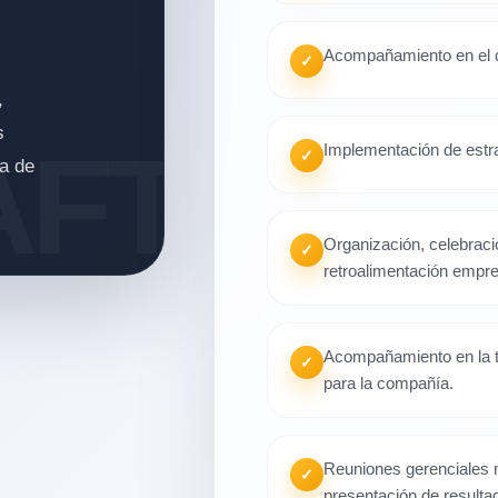
Acompañamiento en el di
✓
,
s
Implementación de estra
✓
ma de
Organización, celebraci
✓
retroalimentación empre
Acompañamiento en la t
✓
para la compañía.
Reuniones gerenciales 
✓
presentación de resulta