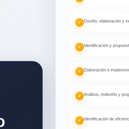
Diseño, elaboración y 
✓
Identificación y propue
✓
Elaboración e implement
✓
Análisis, rediseño y pro
✓
o
Identificación de eficien
✓