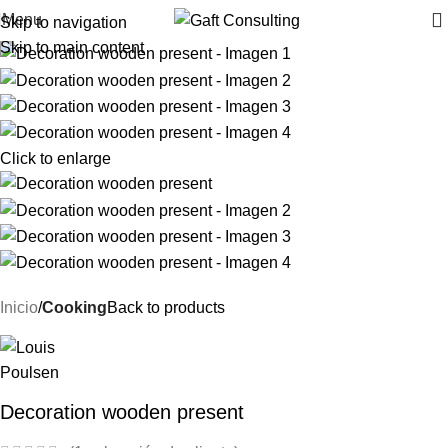
Menu
Skip to navigation
Skip to main content
Click to enlarge
Inicio
Cooking
Back to products
Decoration wooden present