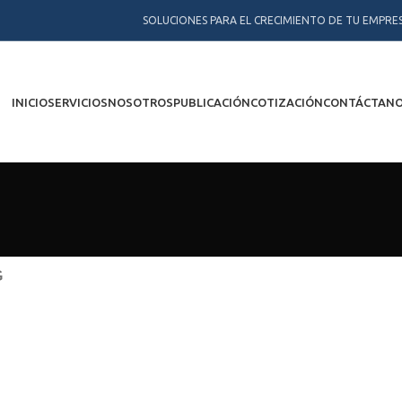
SOLUCIONES PARA EL CRECIMIENTO DE TU EMPRE
INICIO
SERVICIOS
NOSOTROS
PUBLICACIÓN
COTIZACIÓN
CONTÁCTAN
G