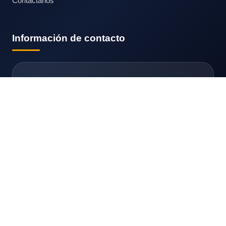
Contáctanos
Información de contacto
GAFT Consulting
Calle Germán Schreiber 276, Interior 240,
Urb. Santa Ana, San Isidro,
Lima - Perú.
Referencia: Entre la cuadra 1 y 2 de Canaval y
Moreyra.
Servicios de
Gaft Consulting
Todos los Derechos Reservados©
2026